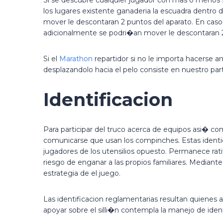
los lugares existente ganaderia la escuadra dentro
mover le descontaran 2 puntos del aparato. En caso 
adicionalmente se podri�an mover le descontaran 2 
Si el
Marathon
repartidor si no le importa hacerse am
desplazandolo hacia el pelo consiste en nuestro par
Identificacion
Para participar del truco acerca de equipos asi� com
comunicarse que usan los compinches. Estas identida
jugadores de los utensilios opuesto. Permanece ratif
riesgo de enganar a las propios familiares. Mediant
estrategia de el juego.
Las identificacion reglamentarias resultan quienes aq
apoyar sobre el silli�n contempla la manejo de ident