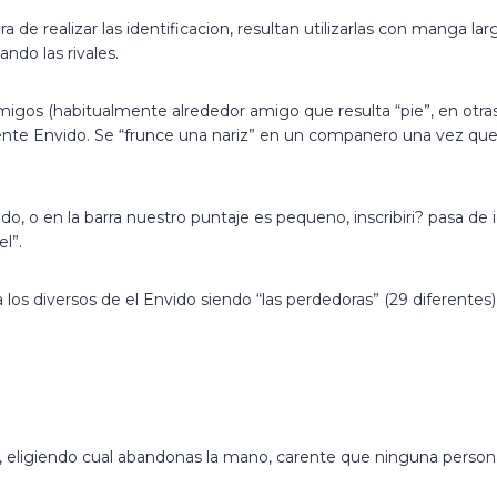
ora de realizar las identificacion, resultan utilizarlas con manga
ndo las rivales.
amigos (habitualmente alrededor amigo que resulta “pie”, en otras p
te Envido. Se “frunce una nariz” en un companero una vez que se
vido, o en la barra nuestro puntaje es pequeno, inscribiri? pasa d
l”.
los diversos de el Envido siendo “las perdedoras” (29 diferentes)
o, eligiendo cual abandonas la mano, carente que ninguna person