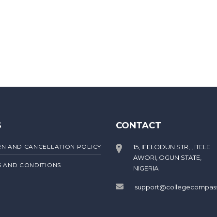
S
CONTACT
N AND CANCELLATION POLICY
15, IFELODUN STR, , ITELE
AWORI, OGUN STATE,
 AND CONDITIONS
NIGERIA
support@collegecompas