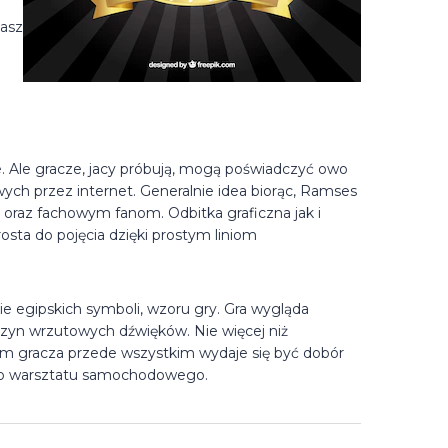
zasz
. Ale gracze, jacy próbują, mogą poświadczyć owo
ych przez internet. Generalnie idea biorąc, Ramses
 oraz fachowym fanom. Odbitka graficzna jak i
osta do pojęcia dzięki prostym liniom
ie egipskich symboli, wzoru gry. Gra wygląda
zyn wrzutowych dźwięków. Nie więcej niż
m gracza przede wszystkim wydaje się być dobór
wego warsztatu samochodowego.