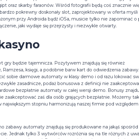
pt oraz skarby faraonów. Wśród fotografii będą coś znacznie wię
to bardzo pokrewny doskonały slot, zaprojektowany w oferta myś
żonym przy Androida bądź iOSa, musicie tylko nie zapominać o 
czenie, jaki wydaje się przejrzysty i niezwykle otwarty.
 kasyno
ryt gry będzie tajemnicza. Pozytywem znajdują się również
 Ramzesa, księgi, a podobnie barw kart do odwiedzenia zabawy
uścić sobie darmowe automaty w klasy demo i od razu lokować sw
iezwykle zasadnicze, podaż bonusowa z definicji nie zaakceptow
ardowe bezpłatnie automaty w całej wersji demo. Bonusy znajdu
nie zaakceptować zaś dla osób grających bezpłatnie. Możemy ta
w największym stopniu harmonizują naszej firmie pod względem
no zabawy automaty znajdują się produkowane na jakąś spośród
cie. Jednak tylko 3 wytwórców rozróżnia się na tle różnych z uw