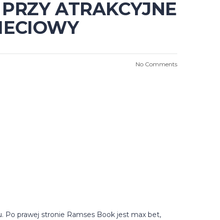
 PRZY ATRAKCYJNE
IECIOWY
No Comments
iu. Po prawej stronie Ramses Book jest max bet,