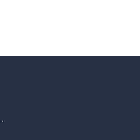
s.academy