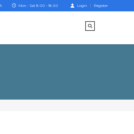
IA
Mon - Sat 8.00 - 18.00
Login
Register