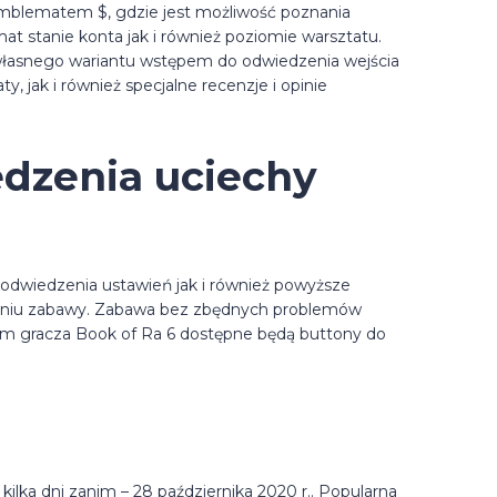
 emblematem $, gdzie jest możliwość poznania
t stanie konta jak i również poziomie warsztatu.
e własnego wariantu wstępem do odwiedzenia wejścia
 jak i również specjalne recenzje i opinie
dzenia uciechy
o odwiedzenia ustawień jak i również powyższe
czeniu zabawy. Zabawa bez zbędnych problemów
nym gracza Book of Ra 6 dostępne będą buttony do
a dni zanim – 28 października 2020 r.. Popularna