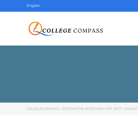
English
COLLEGECOMPASS
>
BEZPŁATNE ROZRYWKI HOT SPOT ZAGRAJ