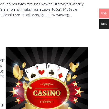
cej aniżeli tylko zmumifikowani starożytni władcy
li “min. formy, maksimum zawartości”. Możecie
USD
pobraniu rzetelnej przeglądarki w waszego
NGN
.
oje
ać
ją
kże
agi