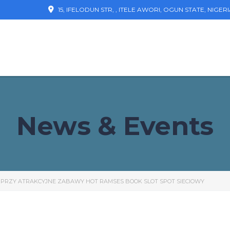
15, IFELODUN STR, , ITELE AWORI, OGUN STATE, NIGER
News & Events
 PRZY ATRAKCYJNE ZABAWY HOT RAMSES BOOK SLOT SPOT SIECIOWY