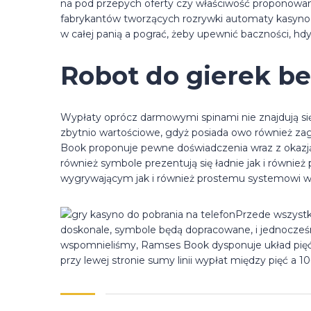
na pod przepych oferty czy właściwość proponowan
fabrykantów tworzących rozrywki automaty kasyno 
w całej panią a pograć, żeby upewnić baczności, hdy
Robot do gierek b
Wypłaty oprócz darmowymi spinami nie znajdują się
zbytnio wartościowe, gdyż posiada owo również zagr
Book proponuje pewne doświadczenia wraz z okazją 
również symbole prezentują się ładnie jak i również
wygrywającym jak i również prostemu systemowi w
Przede wszystki
doskonale, symbole będą dopracowane, i jednocześ
wspomnieliśmy, Ramses Book dysponuje układ pięć
przy lewej stronie sumy linii wypłat między pięć 