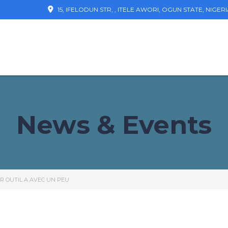
15, IFELODUN STR, , ITELE AWORI, OGUN STATE, NIGER
News & Events
R OUTIL A AVEC UN PEU