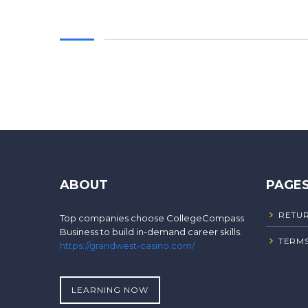
ABOUT
PAGE
RETUR
Top companies choose CollegeCompass
Business to build in-demand career skills.
TERMS
https://grandwest-casino.com/
LEARNING NOW