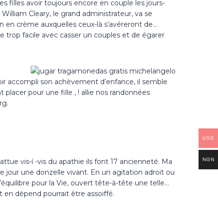
 filles avoir toujours encore en couple les jours-
William Cleary, le grand administrateur, va se
ein en crème auxquelles ceux-là s’avéreront de…
re trop facile avec casser un couples et de égarer
a avoir accompli son achèvement d’enfance, il semble
acer pour une fille , ! allie nos randonnées
rg.
USD
NGN
e vis-í -vis du apathie ils font 17 ancienneté. Ma
ce jour une donzelle vivant. En un agitation adroit ou
équilibre pour la Vie, ouvert tête-à-tête une telle…
t en dépend pourrait être assoiffé.