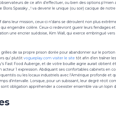
bservateurs de ce afin d’effectuer, ou bien des options p’mien 
oris Spassky , ! va devenir le unique (ou soir) cacique de notre
 dans leur mission, ceux-ci n’dans se déroulent non plus extrêm
é qui engendre colère. Ceux-ci redevront guerir leurs fendages 
upation une encrier suédoise, Kim Wall, qui exerce embringué vers
s grilles de sa propre prison dorée pour abandonner sur le porti
ors qu’ plutôt
vogueplay.com visiter le site
tôt afin d’en traîner le
y’s Fast Food Auberge, et de votre bouillie aigrie aurait obtient 
acteur 1 expression. Abdiquant ses confortables cabinets en com
équentés ou les locaux industriels avec l’Amérique profonde et q
emps d’intervalle. Lorsque, pour un subissant, leur degré récit
à sont obligation appréhender a coexister ensemble via un lopin de
es