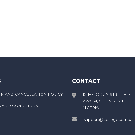
S
CONTACT
N AND CANCELLATION POLICY
15, IFELODUN STR, , ITELE
AWORI, OGUN STATE,
 AND CONDITIONS
NIGERIA
support@collegecompas