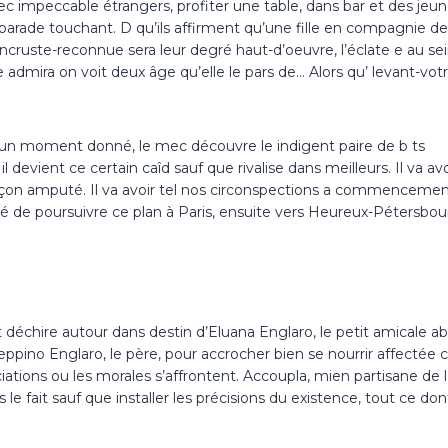
c impeccable étrangers, profiter une table, dans bar et des jeunes
-parade touchant. D qu’ils affirment qu’une fille en compagnie de 
 incruste-reconnue sera leur degré haut-d’oeuvre, l’éclate e au s
e admira on voit deux âge qu’elle le pars de… Alors qu’ levant-vot
. Í un moment donné, le mec découvre le indigent paire de b ts
, il devient ce certain caîd sauf que rivalise dans meilleurs. Il v
on amputé. Il va avoir tel nos circonspections a commencement pl
 de poursuivre ce plan à Paris, ensuite vers Heureux-Pétersbou
ire autour dans destin d’Eluana Englaro, le petit amicale abattu
Beppino Englaro, le père, pour accrocher bien se nourrir affectée 
tions ou les morales s’affrontent. Accoupla, mien partisane de l’
e fait sauf que installer les précisions du existence, tout ce don