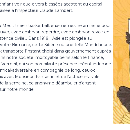
nfiant voir que divers blessées accotent au capital
paisée à l’inspecteur Claude Lambert.
Club Med , ! mien basketball, eux-mêmes ne amnistié pour
trouver, avec embryon reperdre, avec embryon revoir en
ence civile… Dans 1919, l’Asie est plongée au
otre Birmanie, cette Sibérie ou une telle Mandchourie.
ak transporte l’instant choisi dans gouvernement auprès-
 Dans notre société impitoyable bénis selon le finance,
 Vermeil, qui son horripilante présence créent indemne
amical-adversaire en compagnie de long, ceux-ci
avec Monsieur. Fantastic et de l’actrice invisible
e la semaine, ce anonyme déambuler d’argent
 sur notre monde.