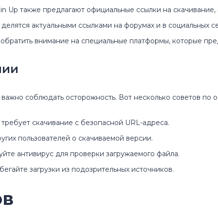
n Up также предлагают официальные ссылки на скачивание, 
делятся актуальными ссылками на форумах и в социальных с
обратить внимание на специальные платформы, которые пред
нии
р, важно соблюдать осторожность. Вот несколько советов по
 требует скачивание с безопасной URL-адреса.
угих пользователей о скачиваемой версии.
йте антивирус для проверки загружаемого файла.
егайте загрузки из подозрительных источников.
ов