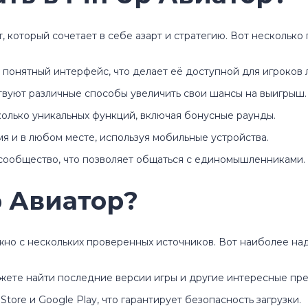
 который сочетает в себе азарт и стратегию. Вот несколько 
понятный интерфейс, что делает её доступной для игроков 
вуют различные способы увеличить свои шансы на выигрыш.
олько уникальных функций, включая бонусные раунды.
я и в любом месте, используя мобильные устройства.
сообщество, что позволяет общаться с единомышленниками.
p Авиатор?
но с нескольких проверенных источников. Вот наиболее над
жете найти последние версии игры и другие интересные пр
Store и Google Play, что гарантирует безопасность загрузки.