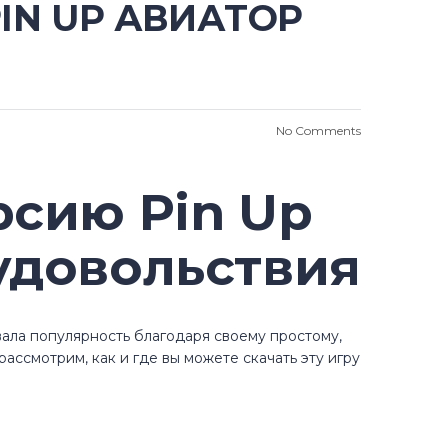
IN UP АВИАТОР
No Comments
рсию Pin Up
удовольствия
евала популярность благодаря своему простому,
ассмотрим, как и где вы можете скачать эту игру