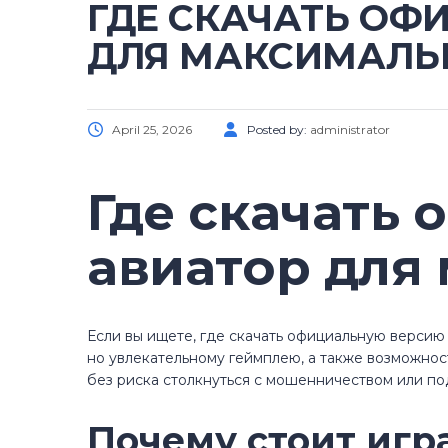
ГДЕ СКАЧАТЬ ОФ
ДЛЯ МАКСИМАЛЬ
April 25, 2026
Posted by:
administrator
Где скачать
авиатор для
Если вы ищете, где скачать официальную версию 
но увлекательному геймплею, а также возможност
без риска столкнуться с мошенничеством или по
Почему стоит игра