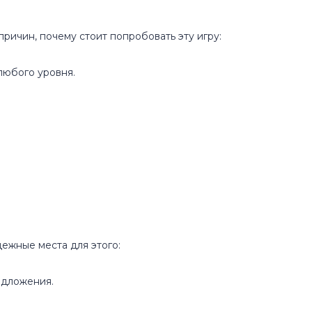
причин, почему стоит попробовать эту игру:
любого уровня.
ежные места для этого:
едложения.