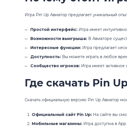
Игра Pin Up Авиатор предлагает уникальный опыт,
Простой интерфейс:
Игра имеет интуитивно 
Возможности выигрыша:
В Авиаторе сущест
Интересные функции:
Игра предлагает неск
Доступность:
Вы можете играть в любое врем
Сообщество игроков:
Игра имеет активное 
Где скачать Pin U
Скачать официальную версию Pin Up Авиатор мож
Официальный сайт Pin Up:
На сайте вы смо
Мобильные магазины:
Игра доступна в App 