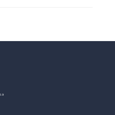
s.academy