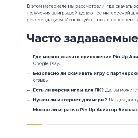
В этом материале мы рассмотрели, где скачать 
получения выигрышей делают её интересной для 
рекомендациям. Используйте только проверенные
Часто задаваемые
Где можно скачать приложение Pin Up Ав
Google Play.
Безопасно ли скачивать игру с партнерск
отзывы.
Есть ли версия игры для ПК?
Да, вы можете 
Нужен ли интернет для игры?
Да, для дост
Можно ли играть в Pin Up Авиатор беспла