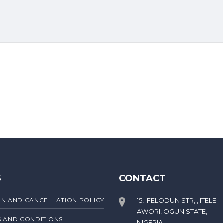
S
CONTACT
N AND CANCELLATION POLICY
15, IFELODUN STR, , ITELE
AWORI, OGUN STATE,
 AND CONDITIONS
NIGERIA