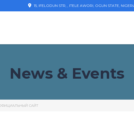
15, IFELODUN STR, , ITELE AWORI, OGUN STATE, NIGER
News & Events
 ОФИЦИАЛЬНЫЙ САЙТ