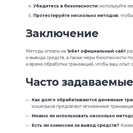
Убедитесь в безопасности:
используйте м
Протестируйте несколько методов:
чтобы 
Заключение
Методы оплаты на
1хбет официальный сайт
ра
и вывода средств, а также меры безопасности п
и время обработки транзакций, чтобы ваш опыт 
Часто задаваемые
Как долго обрабатываются денежные тран
кошельков предлагают мгновенные транзакци
Можно ли использовать несколько метод
Есть ли комиссии за вывод средств?
Комис