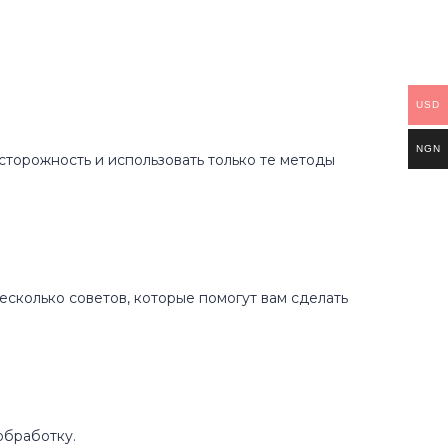
USD
NGN
торожность и использовать только те методы
есколько советов, которые помогут вам сделать
обработку.