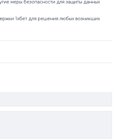
угие меры безопасности для защиты данных
ержки 1хбет для решения любых возникших