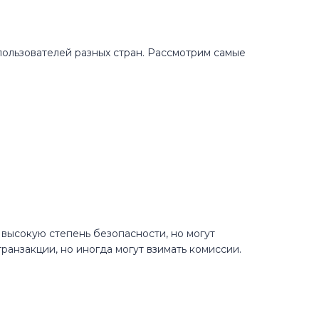
пользователей разных стран. Рассмотрим самые
высокую степень безопасности, но могут
ранзакции, но иногда могут взимать комиссии.