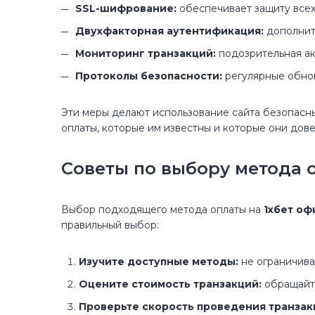
SSL-шифрование:
обеспечивает защиту всех
Двухфакторная аутентификация:
дополните
Мониторинг транзакций:
подозрительная ак
Протоколы безопасности:
регулярные обнов
Эти меры делают использование сайта безопасны
оплаты, которые им известны и которые они дов
Советы по выбору метода 
Выбор подходящего метода оплаты на
1хбет оф
правильный выбор:
Изучите доступные методы:
не ограничива
Оцените стоимость транзакций:
обращайте
Проверьте скорость проведения транзак