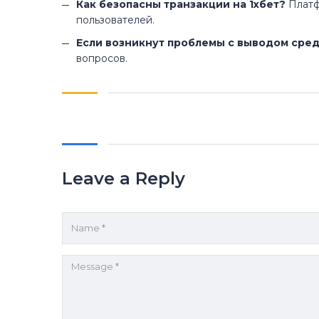
Как безопасны транзакции на 1хбет?
Платф
пользователей.
Если возникнут проблемы с выводом средс
вопросов.
Leave a Reply