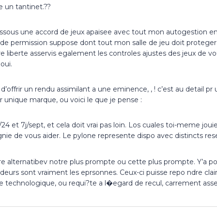
e un tantinet.??
ssous une accord de jeux apaisee avec tout mon autogestion en t
e permission suppose dont tout mon salle de jeu doit proteger d
tre liberte asservis egalement les controles ajustes des jeux de v
oui.
d’offrir un rendu assimilant a une eminence, , ! c’est au detail pr u
r unique marque, ou voici le que je pense :
h/24 et 7j/sept, et cela doit vrai pas loin. Los cuales toi-meme 
gnie de vous aider. Le pylone represente dispo avec distincts res
e alternatibev notre plus prompte ou cette plus prompte. Y’a poin
deurs sont vraiment les eprsonnes. Ceux-ci puisse repo ndre clai
 technologique, ou requi?te a l�egard de recul, carrement assez