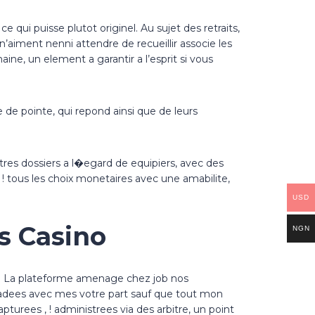
qui puisse plutot originel. Au sujet des retraits,
’aiment nenni attendre de recueillir associe les
ne, un element a garantir a l’esprit si vous
 de pointe, qui repond ainsi que de leurs
tres dossiers a l�egard de equipiers, avec des
, ! tous les choix monetaires avec une amabilite,
USD
us Casino
NGN
es. La plateforme amenage chez job nos
radees avec mes votre part sauf que tout mon
turees , ! administrees via des arbitre, un point