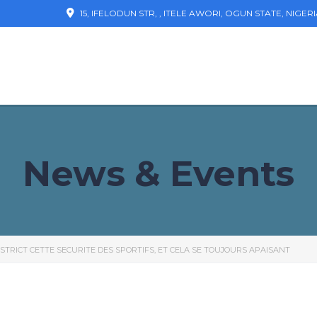
15, IFELODUN STR, , ITELE AWORI, OGUN STATE, NIGER
News & Events
 STRICT CETTE SECURITE DES SPORTIFS, ET CELA SE TOUJOURS APAISANT