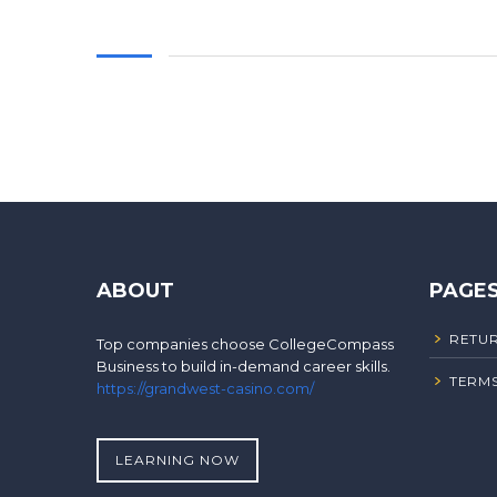
ABOUT
PAGE
RETUR
Top companies choose CollegeCompass
Business to build in-demand career skills.
TERMS
https://grandwest-casino.com/
LEARNING NOW