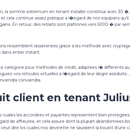
, la somme extremum en tenant installer constitue avec 30 �, ce 
t cela continue assez pratique a l�egard de nos equipiers qu’il n
ins. En retour, des retraits sont plafonnes vers 5000 � par semai
actions ressemblent rasserenees grace a les methode avec cryptage
dans entier instant.
te categorie pour methodes de credit, adaptees i� differents au
nguiez vos reticules virtuelles a l�egard de leur degre assiduite, 
nviendra conviendra.
uit client en tenant Juli
 los cuales les accordees et payantes representent bien protege
rd de affleuree, et cela assure dont la plupart abandonnees b
eut dire los cuales nos devinette ne sauraient la boulot d’une cap