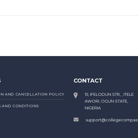
S
CONTACT
N AND CANCELLATION POLICY
15, IFELODUN STR, , ITELE
AWORI, OGUN STATE,
 AND CONDITIONS
NIGERIA
support@collegecompas