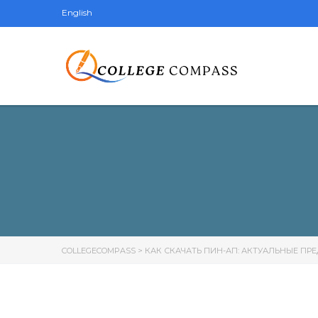
English
COLLEGECOMPASS
>
КАК СКАЧАТЬ ПИН-АП: АКТУАЛЬНЫЕ П