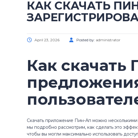
КАК СКАЧАТЬ ПИ
ЗАРЕГИСТРИРОВ
April 23, 2026
Posted by:
administrator
Как скачать 
предложения
пользовател
Скачать приложение Пин-Ап можно несколькими 
мы подробно рассмотрим, как сделать это эффе
чтобы вы могли максимально использовать досту