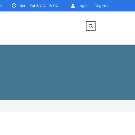
IA
Mon - Sat 8.00 - 18.00
Login
Register