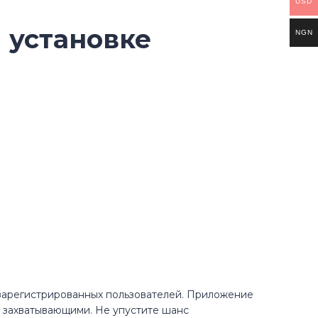
USD
 установке
NGN
 зарегистрированных пользователей. Приложение
 захватывающими. Не упустите шанс