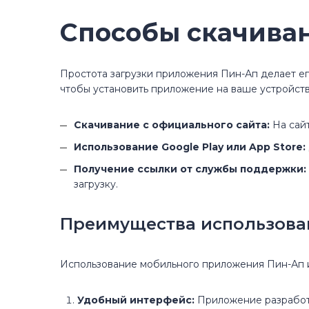
Способы скачива
Простота загрузки приложения Пин-Ап делает ег
чтобы установить приложение на ваше устройств
Скачивание с официального сайта:
На сайт
Использование Google Play или App Store:
Получение ссылки от службы поддержки:
загрузку.
Преимущества использова
Использование мобильного приложения Пин-Ап и
Удобный интерфейс:
Приложение разработа