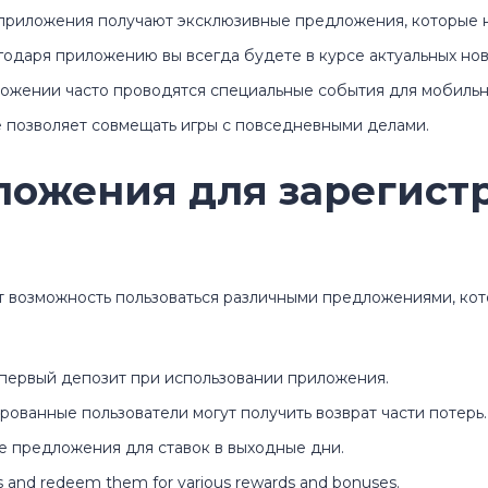
приложения получают эксклюзивные предложения, которые н
одаря приложению вы всегда будете в курсе актуальных но
ожении часто проводятся специальные события для мобильны
позволяет совмещать игры с повседневными делами.
ложения для зарегист
 возможность пользоваться различными предложениями, кото
первый депозит при использовании приложения.
ованные пользователи могут получить возврат части потерь.
 предложения для ставок в выходные дни.
 and redeem them for various rewards and bonuses.