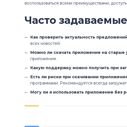
воспользоваться всеми преимуществами, доступн
Часто задаваемые
Как проверить актуальность предложений
всех новостей.
Можно ли скачать приложение на старые 
приложения.
Какую поддержку можно получить при за
Есть ли риски при скачивании приложения
программами. Рекомендуется всегда загружат
Могу ли я использовать приложение без 