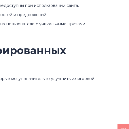
едоступны при использовании сайта.
востей и предложений.
х пользователи с уникальными призами.
рированных
рые могут значительно улучшить их игровой