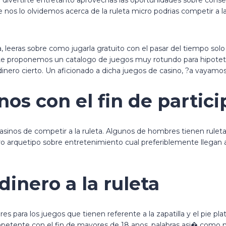
 que nos lo olvidemos acerca de la ruleta micro podrias competir
a, leeras sobre como jugarla gratuito con el pasar del tiempo solo
s te proponemos un catalogo de juegos muy rotundo para hipotetic
inero cierto. Un aficionado a dicha juegos de casino, ?a vayamo
os con el fin de particip
inos de competir a la ruleta. Algunos de hombres tienen ruleta
tro arquetipo sobre entretenimiento cual preferiblemente llegan 
inero a la ruleta
ares para los juegos que tienen referente a la zapatilla y el pie 
petente con el fin de mayores de 18 anos, palabras asi� como 