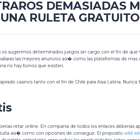
TRAROS DEMASIADAS M
 UNA RULETA GRATUITO
i os sugerimos determinados juegos sin cargo con el fin de que tr
 hallaras las mejores anuncios asi� como las plataformas de ma
ana no hay bonos que existen.
pirado casinos tanto con el fin de Chile para Asia Latina. Nunc
tis
erias retar online. En compania de todos los enlaces deberias apost
ratuita asi� como con opciones de conseguir. El proposito
wild wi
e divertirte entretanto aprovechas las oportunidades sobre con