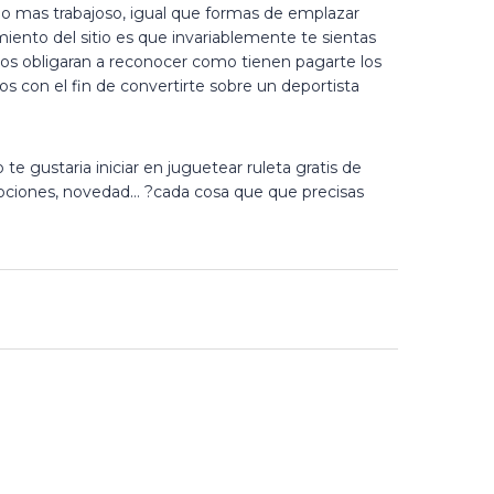
lo mas trabajoso, igual que formas de emplazar
miento del sitio es que invariablemente te sientas
os obligaran a reconocer como tienen pagarte los
os con el fin de convertirte sobre un deportista
e gustaria iniciar en juguetear ruleta gratis de
omociones, novedad… ?cada cosa que que precisas