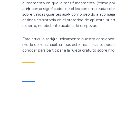
el momento en que lo mas fundamental (como podri�
asi� como significados de el lexicon empleada sobre 
sobre validas guantes asi� como debido a aconseja
casinos en sintonia en el prototipo de apuesta, suer
experto, no obstante acabes de empezar.
Este articulo seri�a unicamente nuestro comienzo. En
modo de mas habitual, tras este inicial escrito pod
conocer para participar a la ruleta gratuito sobre