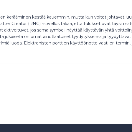
ojen kerääminen kestää kauemmin, mutta kun voitot johtavat, uus
ry Matter Creator (RNG) -sovellus takaa, että tulokset ovat täysin sa
tot aktivoituvat, jos sama symboli näyttää käyttävän yhtä voittol
ta jokaisella on omat ainutlaatuiset tyydytyksensä ja tyydyttävät te
lmiä luoda. Elektronisten porttien käyttöönotto vaati eri termin, j