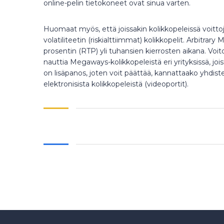
online-pelin tietokoneet ovat sinua varten.
Huomaat myös, että joissakin kolikkopeleissä voitt
volatiliteetin (riskialttiimmat) kolikkopelit. Arbitra
prosentin (RTP) yli tuhansien kierrosten aikana. Voi
nauttia Megaways-kolikkopeleistä eri yrityksissä, jois
on lisäpanos, joten voit päättää, kannattaako yhdiste
elektronisista kolikkopeleistä (videoportit).