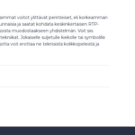
immat voitot ylittävät perinteiset, eli korkeamman
tunnaisia ​​ja saatat kohdata keskinkertaisen RTP-
injoista muodostaakseen yhdistelmän. Voit siis
kniikat. Jokaiselle suljetulle kiekolle tai symbolille
otta voit erottaa ne teknisistä kolikkopeleistä ja