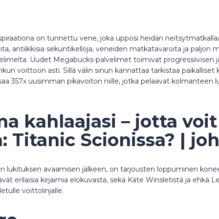
inspiraationa on tunnettu vene, joka upposi heidän neitsytmatkal
ta, antiikkisia sekuntikelloja, veneiden matkatavaroita ja paljon m
elimelta.
Uudet Megabucks-palvelimet toimivat progressiivisen jä
nkun voittoon asti. Sillä välin sinun kannattaa tarkistaa paikallis
a 357x uusimman pikavoiton niille, jotka pelaavat kolmanteen l
a kahlaajasi – jotta voi
Titanic Scionissa? | joh
n lukituksen avaamisen jälkeen, on tarjousten loppuminen koneest
vät erilaisia ​​kirjaimia elokuvasta, sekä Kate Winsletistä ja ehkä 
etulle voittolinjalle.