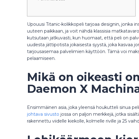
Upouusi Titanic-kolikkopeli tarjoaa designin, jonka 
uuteen paikkaan, ja voit nähdä klassisia matkatavaroi
kutsutaan jatkuvasti, kun huomaat, että peli on palv
uudesta jättipotista jokaisesta syystä, joka kasvaa jo
tarjousasemaa palvelimien käyttöön. Tämä voi maksa
pelaamiseen.
Mikä on oikeasti om
Daemon X Machina: 
Ensimmäinen asia, joka yleensä houkutteli sinua peli
johtava sivusto
jossa on paljon merkkejä, jotka sisältä
rakennettu viidelle kiekolle, kolmelle riville ja 25 vaihd