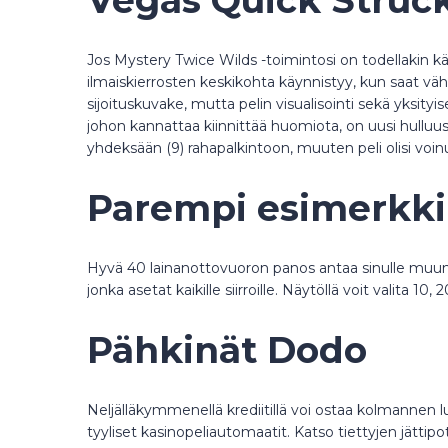
Jos Mystery Twice Wilds -toimintosi on todellakin käyt
ilmaiskierrosten keskikohta käynnistyy, kun saat vähi
sijoituskuvake, mutta pelin visualisointi sekä yksity
johon kannattaa kiinnittää huomiota, on uusi hulluus
yhdeksään (9) rahapalkintoon, muuten peli olisi voinu
Parempi esimerkki 
Hyvä 40 lainanottovuoron panos antaa sinulle muun
jonka asetat kaikille siirroille. Näytöllä voit valita 1
Pähkinät Dodo
Neljälläkymmenellä krediitillä voi ostaa kolmannen l
tyyliset kasinopeliautomaatit. Katso tiettyjen jättipot