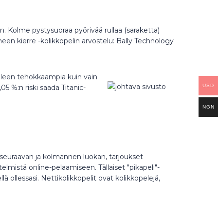
n. Kolme pystysuoraa pyörivää rullaa (saraketta)
rmeen kierre -kolikkopelin arvostelu: Bally Technology
elleen tehokkaampia kuin vain
USD
05 %:n riski saada Titanic-
NGN
t seuraavan ja kolmannen luokan, tarjoukset
mistä online-pelaamiseen. Tällaiset "pikapeli"-
lä ollessasi. Nettikolikkopelit ovat kolikkopelejä,