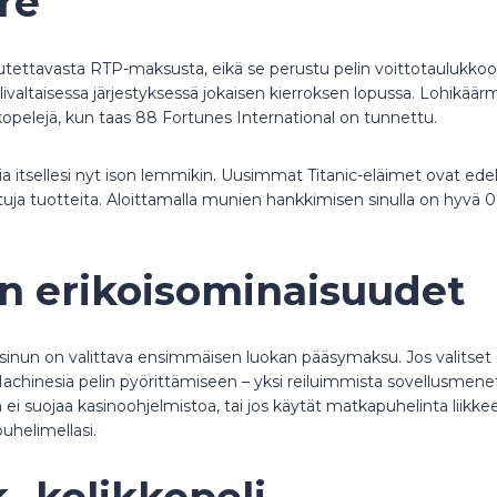
re
alautettavasta RTP-maksusta, eikä se perustu pelin voittotaulukkoo
mielivaltaisessa järjestyksessä jokaisen kierroksen lopussa. Lohikää
kkopelejä, kun taas 88 Fortunes International on tunnettu.
kia itsellesi nyt ison lemmikin. Uusimmat Titanic-eläimet ovat ed
ituja tuotteita. Aloittamalla munien hankkimisen sinulla on hyvä 0,
lin erikoisominaisuudet
a, sinun on valittava ensimmäisen luokan pääsymaksu. Jos valitse
inesia pelin pyörittämiseen – yksi reiluimmista sovellusmenetel
 ei suojaa kasinoohjelmistoa, tai jos käytät matkapuhelinta liikkeel
puhelimellasi.
 -kolikkopeli