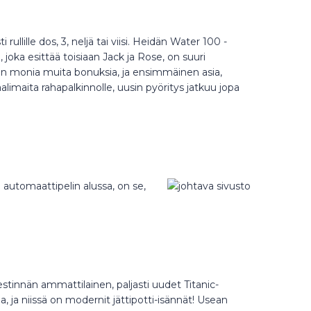
lille dos, 3, neljä tai viisi. Heidän Water 100 -
joka esittää toisiaan Jack ja Rose, on suuri
sa on monia muita bonuksia, ja ensimmäinen asia,
limaita rahapalkinnolle, uusin pyöritys jatkuu jopa
automaattipelin alussa, on se,
stinnän ammattilainen, paljasti uudet Titanic-
ia, ja niissä on modernit jättipotti-isännät! Usean