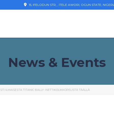
15, IFELODUN STR, , ITELE AWORI, OGUN STATE, NIGER
News & Events
TI ILMAISESTA TITANIC BALLY -NETTIKOLIKKOPELISTÄ TÄÄLLÄ