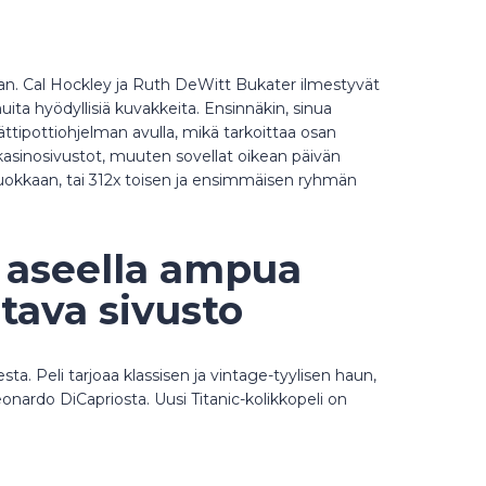
laan. Cal Hockley ja Ruth DeWitt Bukater ilmestyvät
uita hyödyllisiä kuvakkeita. Ensinnäkin, sinua
ttipottiohjelman avulla, mikä tarkoittaa osan
et kasinosivustot, muuten sovellat oikean päivän
uokkaan, tai 312x toisen ja ensimmäisen ryhmän
t aseella ampua
tava sivusto
a. Peli tarjoaa klassisen ja vintage-tyylisen haun,
Leonardo DiCapriosta. Uusi Titanic-kolikkopeli on