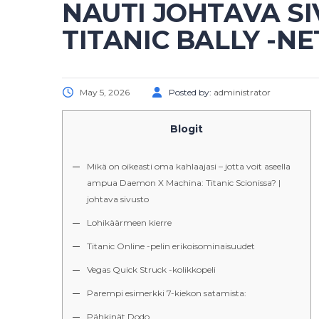
NAUTI JOHTAVA SI
TITANIC BALLY -N
May 5, 2026
Posted by:
administrator
Blogit
Mikä on oikeasti oma kahlaajasi – jotta voit aseella
ampua Daemon X Machina: Titanic Scionissa? |
johtava sivusto
Lohikäärmeen kierre
Titanic Online -pelin erikoisominaisuudet
Vegas Quick Struck -kolikkopeli
Parempi esimerkki 7-kiekon satamista:
Pähkinät Dodo