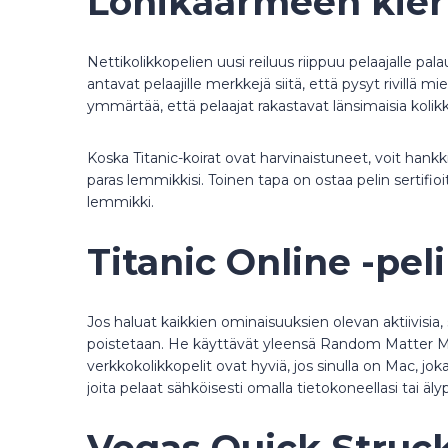
Lohikäärmeen kier
Nettikolikkopelien uusi reiluus riippuu pelaajalle p
antavat pelaajille merkkejä siitä, että pysyt rivillä 
ymmärtää, että pelaajat rakastavat länsimaisia ​​koli
Koska Titanic-koirat ovat harvinaistuneet, voit hank
paras lemmikkisi. Toinen tapa on ostaa pelin sertifio
lemmikki.
Titanic Online -pe
Jos haluat kaikkien ominaisuuksien olevan aktiivisi
poistetaan. He käyttävät yleensä Random Matter Mach
verkkokolikkopelit ovat hyviä, jos sinulla on Mac, joka
joita pelaat sähköisesti omalla tietokoneellasi tai äly
Vegas Quick Struck