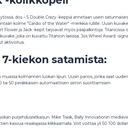
össä, dos – 5 Double Crazy -keppiä annetaan usein satunnaisesti rul
ntään kolme "Cardio of the Water" -merkkiä rullille. Uusin kuvake, 
iset Flower ja Jack -kepit tarjoavat myös pääpalkintoja. Titanicis
kuvake, joka on kuvattu Titanicin laeissa. Jos Wheel Award -signaa
t aktivoitua.
7-kiekon satamista:
 muassa kolmannen luokan lipun. Uusin panos, jonka saat uuden 
0, 20 tai 50 peräkkäisen automaattisen siirron suorittamisen.
uokan purjehdusratkaisun. Mike Trask, Bally Innovationin mediavie
tien kasvua reaaliajassa klikkaamalla. Voit voittaa yli 50 100 dollar