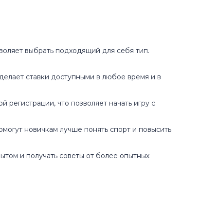
воляет выбрать подходящий для себя тип.
делает ставки доступными в любое время и в
регистрации, что позволяет начать игру с
могут новичкам лучше понять спорт и повысить
ытом и получать советы от более опытных