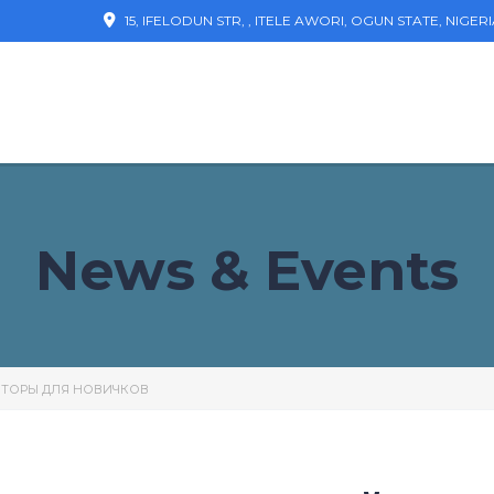
15, IFELODUN STR, , ITELE AWORI, OGUN STATE, NIGER
News & Events
НТОРЫ ДЛЯ НОВИЧКОВ