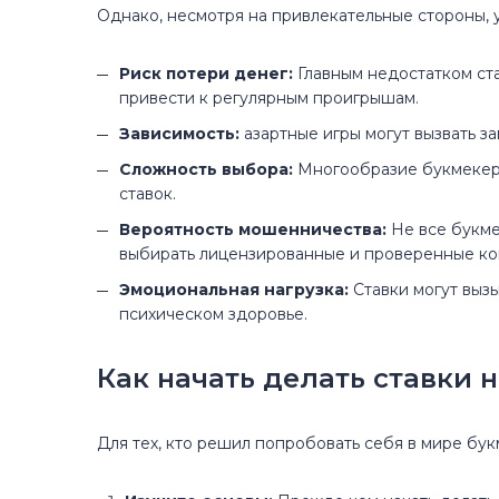
Однако, несмотря на привлекательные стороны, у 
Риск потери денег:
Главным недостатком ста
привести к регулярным проигрышам.
Зависимость:
азартные игры могут вызвать за
Сложность выбора:
Многообразие букмекерск
ставок.
Вероятность мошенничества:
Не все букме
выбирать лицензированные и проверенные ко
Эмоциональная нагрузка:
Ставки могут вызы
психическом здоровье.
Как начать делать ставки 
Для тех, кто решил попробовать себя в мире бук