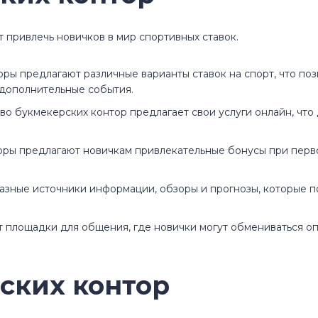
 привлечь новичков в мир спортивных ставок.
ы предлагают различные варианты ставок на спорт, что поз
а дополнительные события.
 букмекерских контор предлагает свои услуги онлайн, что 
ы предлагают новичкам привлекательные бонусы при первой 
зные источники информации, обзоры и прогнозы, которые по
площадки для общения, где новички могут обмениваться оп
ских контор