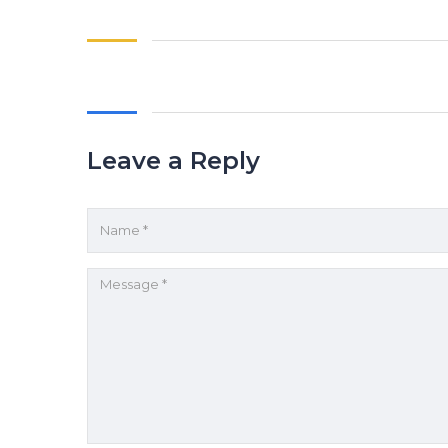
Leave a Reply