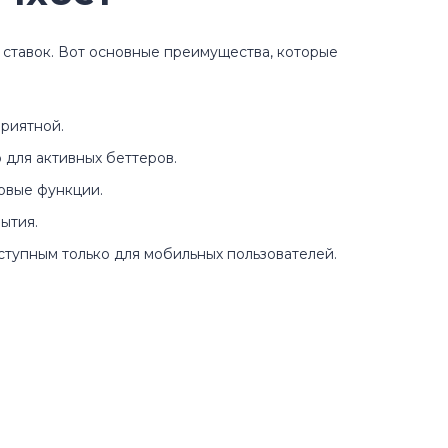
ставок. Вот основные преимущества, которые
риятной.
 для активных беттеров.
овые функции.
ытия.
тупным только для мобильных пользователей.
н