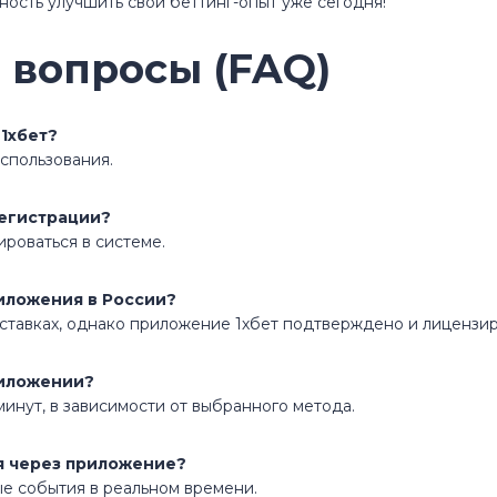
ность улучшить свой беттинг-опыт уже сегодня!
 вопросы (FAQ)
 1хбет?
спользования.
регистрации?
ироваться в системе.
риложения в России?
ставках, однако приложение 1хбет подтверждено и лицензир
риложении?
инут, в зависимости от выбранного метода.
ия через приложение?
ые события в реальном времени.