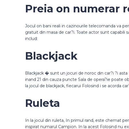
Preia on numerar r
Jocul on bani reali in cazinourile telecomanda va per
gratuit din masa de car?i. Toate actor sunt capabili s
includ:
Blackjack
Blackjack � sunt un jocuri de noroc din car?i ?i asta i
inand 21 din cauza puncte Sala de opera?ie poate ob?
la jocul de blackjack, fiecarui Folosind i se acorda car?
Ruleta
In la jocul din ruleta, In primul rand, este chemat pe
inspirat numarul Campion. In la acest Folosind nu exis