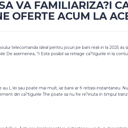
 VA FAMILIARIZA?I C
NE OFERTE ACUM LA AC
ului telecomanda ideal pentru jocuri pe bani reali in la 2025 as s
le De asemenea, ?i Este posibil sa retrage ca?tigurile in la contul
au L lei sau poate mai mult, iar banii ar fi retrasi instantaneu.
lement din ca?tigurile The poate sa nu fie re?inuta in timpul tranza