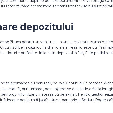
fy, iar comisionul depinde de cazinoul anumite. ?i va retrage ca?tig
tilizatori favoare acesta mod, recitabil tranzac?iile nu sunt afi?ate
re depozitului
ibe ?i juca pentru un venit real. In unele cazinouri, suma minima 
l Circumscribe in cazinourile din numerar reali nu este pur ?i simp
la sloturile preferate. In locul in depozitul ini?ial, Este posibil 
azino telecomanda cu bani reali, nevoie Continua?i o metoda Wanto
selectat, ?i, prin urmare,, pe atingere, se deschide o fila la inre
 noroc ?i furnizand Trateaza cu de e-mail. Pentru gestioneaza s
it ?i incepe pentru a fi juca?i. Urmatoare prima Sesiuni Roger ca?