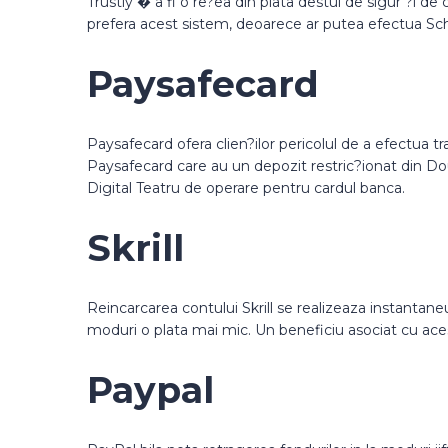
Trustly � a fi o re?ea din plata destul de sigur ?i d
prefera acest sistem, deoarece ar putea efectua Sc
Paysafecard
Paysafecard ofera clien?ilor pericolul de a efectua 
Paysafecard care au un depozit restric?ionat din Douaz
Digital Teatru de operare pentru cardul banca.
Skrill
Reincarcarea contului Skrill se realizeaza instantane
moduri o plata mai mic. Un beneficiu asociat cu acest
Paypal