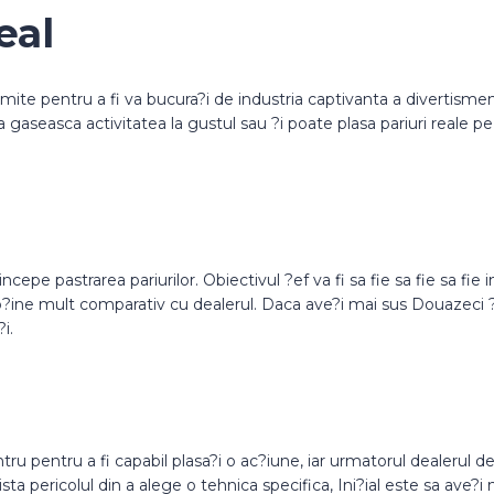
eal
mite pentru a fi va bucura?i de industria captivanta a divertisment
a gaseasca activitatea la gustul sau ?i poate plasa pariuri reale p
ncepe pastrarea pariurilor. Obiectivul ?ef va fi sa fie sa fie sa fi
ine mult comparativ cu dealerul. Daca ave?i mai sus Douazeci ?i 
i.
ntru pentru a fi capabil plasa?i o ac?iune, iar urmatorul dealerul de
ta pericolul din a alege o tehnica specifica, Ini?ial este sa ave?i