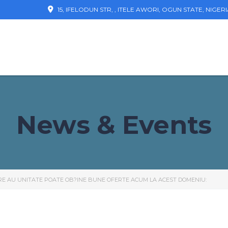
15, IFELODUN STR, , ITELE AWORI, OGUN STATE, NIGER
News & Events
RE AU UNITATE POATE OB?INE BUNE OFERTE ACUM LA ACEST DOMENIU: