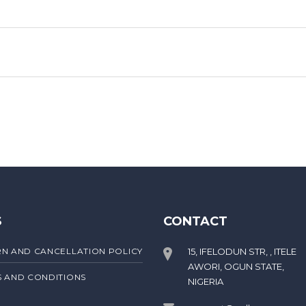
S
CONTACT
N AND CANCELLATION POLICY
15, IFELODUN STR, , ITELE
AWORI, OGUN STATE,
 AND CONDITIONS
NIGERIA