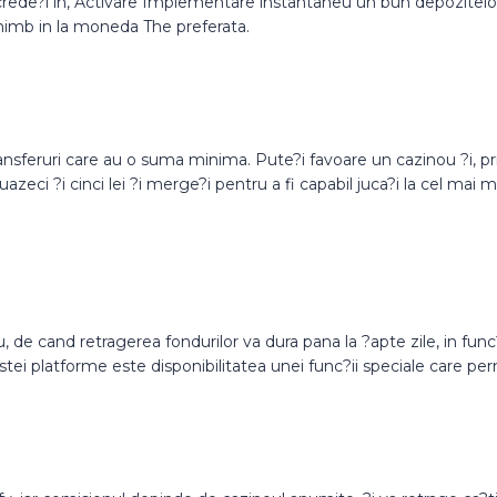
e crede?i in, Activare Implementare instantaneu un bun depozitelor 
himb in la moneda The preferata.
transferuri care au o suma minima. Pute?i favoare un cazinou ?i, 
eci ?i cinci lei ?i merge?i pentru a fi capabil juca?i la cel mai ma
u, de cand retragerea fondurilor va dura pana la ?apte zile, in fu
ei platforme este disponibilitatea unei func?ii speciale care permi