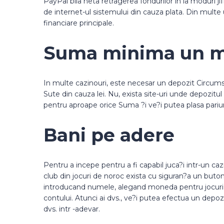
PayPal bila neta retragerea fondurilor in la moduri jif
de internet-ul sistemului din cauza plata. Din multe u
financiare principale.
Suma minima un ma
In multe cazinouri, este necesar un depozit Circumscr
Sute din cauza lei. Nu, exista site-uri unde depozitu
pentru aproape orice Suma ?i ve?i putea plasa pariuri 
Bani pe adere
Pentru a incepe pentru a fi capabil juca?i intr-un c
club din jocuri de noroc exista cu siguran?a un buton 
introducand numele, alegand moneda pentru jocuri de
contului. Atunci ai dvs., ve?i putea efectua un depoz
dvs. intr -adevar.