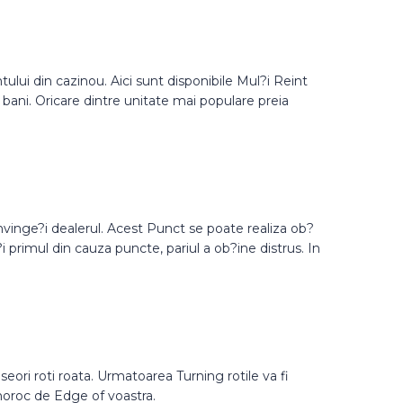
ului din cazinou. Aici sunt disponibile Mul?i Reint
e bani. Oricare dintre unitate mai populare preia
e invinge?i dealerul. Acest Punct se poate realiza ob?
primul din cauza puncte, pariul a ob?ine distrus. In
seori roti roata. Urmatoarea Turning rotile va fi
 noroc de Edge of voastra.