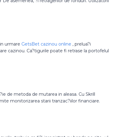
De asemenea, ?i retragerilor de fonduri. Utilizatorii
prin urmare
GetsBet cazinou online
, prelua?i
re cazinou. Ca?tigurile poate fi retrase la portofelul
nc?ie de metoda de mutarea in aleasa. Cu Skrill
te monitorizarea starii tranzac?iilor financiare.