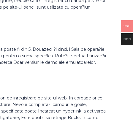
urile, trebuie sa fi?i inregistrat cu banda pe site -ul
 pe site-ul bancii sunt utilizate cu opera?iuni
USD
NGN
poate fi din 5, Douazeci ?i cinci, l Sala de opera?ie
lu pentru o suma specifica. Pute?i efectua tranzac?ii
sa incerca Doar versiunile demo ale emulatoarelor.
n de inregistrare pe site-ul web. In aproape orice
gistrare. Nevoie completa?i campurile goale,
pecificata poate Incarcat un hyperlink la activarea
tigatoare, Este posibil sa retrage Bucks in contul