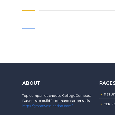
ABOUT
PAGE
RETUR
Top companies choose CollegeCompass
Business to build in-demand career skills.
TERMS
https://grandwest-casino.com/